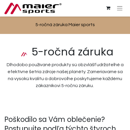
5-ročná záruka Maier sports
5-ročná záruka
Dlhodobo používané produkty sú obzvlášť udržateľné a
efektívne šetria zdroje našej planéty. Zameriavame sa
na vysokú kvalitu a dobrovoľne poskytujeme každému
zákazníkovi 5-ročnú záruku.
Poškodilo sa Vám oblečenie?
Postupujte podľa týchto štyroch