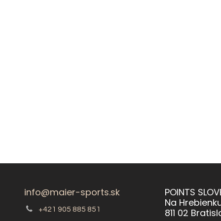
info@maier-sports.sk
POINTS SLOVE
Na Hrebienk
+421 905 885 851
811 02 Bratis