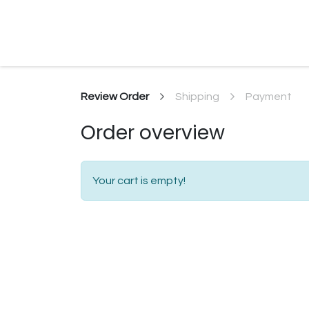
Home
About Us
Shop
Review Order
Shipping
Payment
Order overview
Your cart is empty!