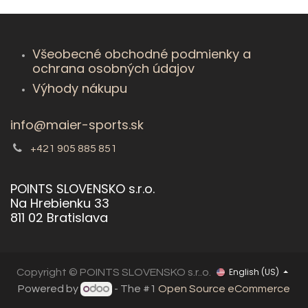
Všeobecné obchodné podmienky a
ochrana osobných údajov
Výhody nákupu
info@maier-sports.sk
+421 905 885 851
POINTS SLOVENSKO s.r.o.
Na Hrebienku 33
811 02 Bratislava
English (US)
Copyright © POINTS SLOVENSKO s.r..o.
Powered by
- The #1
Open Source eCommerce