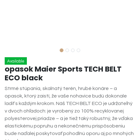
Available
opasok Maier Sports TECH BELT
ECO black
Strmé stúpania, skalnatý terén, hrubé konáre – a
opasok, ktorý zaistí, že vaše nohavice budú dokonale
ladiť s každým krokom. Náš TECH BELT ECO je udržateľný
v dvoch ohľadoch: je vyrobený zo 100% recyklovanej
polyesterovej priadze – a je tiež taký robustný, že vďaka
elastickému popruhu a nekonečnému prispôsobeniu
bude naďalej poskytovať pohodlnú oporu aj po mnohých