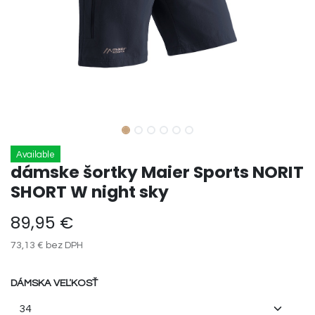
Available
dámske šortky Maier Sports NORIT
SHORT W night sky
89,95
€
73,13
€
bez DPH
DÁMSKA VEĽKOSŤ