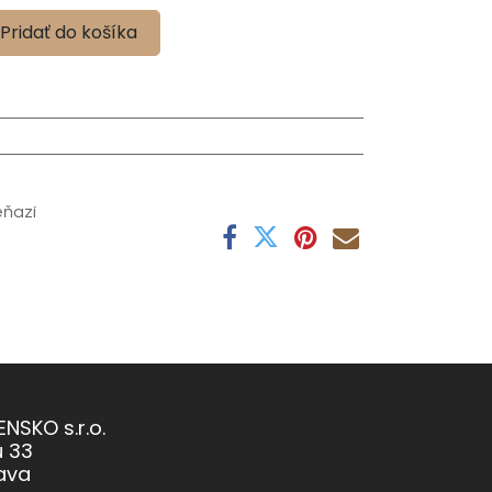
Pridať do košíka
eňazí
NSKO s.r.o.
u 33
lava