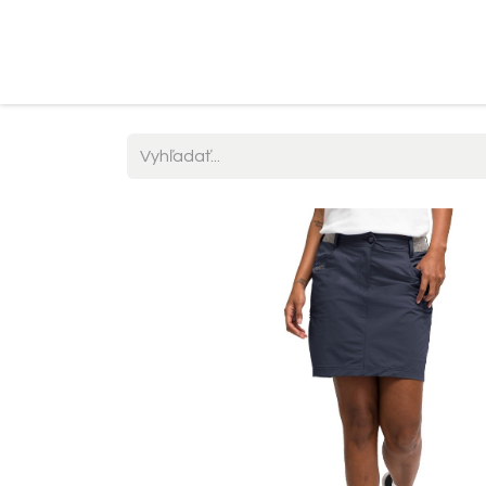
Domov
O nás​
Obchod