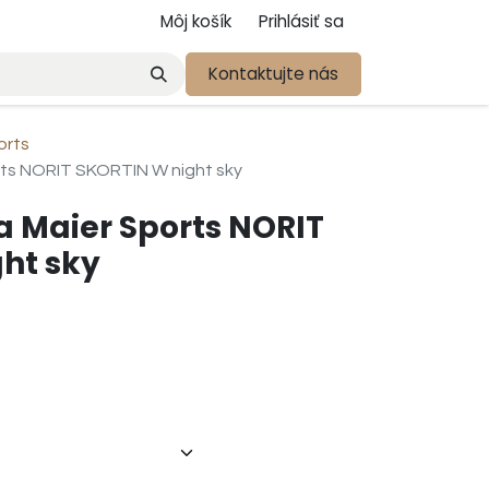
Môj košík
Prihlásiť sa
Kontaktujte nás
orts
ts NORIT SKORTIN W night sky
 Maier Sports NORIT
ht sky