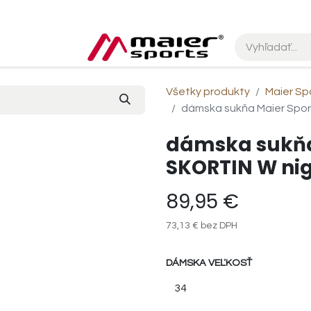
Všetky produkty
Maier Sp
dámska sukňa Maier Spor
dámska sukňa
SKORTIN W nig
89,95
€
73,13
€
bez DPH
DÁMSKA VEĽKOSŤ