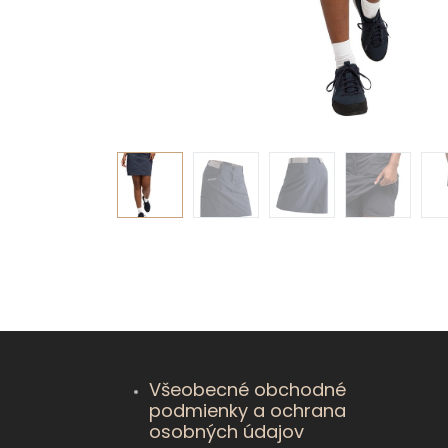
Všeobecné obchodné
podmienky a ochrana
osobných údajov