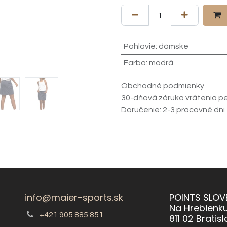
Pohlavie
:
dámske
Farba
:
modrá
Obchodné podmienky
30-dňová záruka vrátenia p
Doručenie: 2-3 pracovné dni
info@maier-sports.sk
POINTS SLOVE
Na Hrebienk
+421 905 885 851
811 02 Bratis