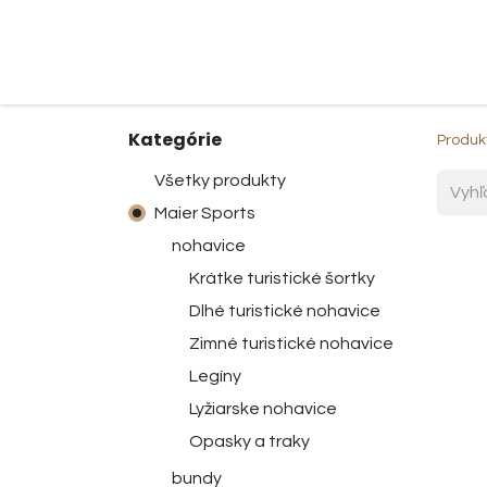
Domov
O nás​
Obchod
Kategórie
Produk
Všetky produkty
Maier Sports
nohavice
Krátke turistické šortky
Dlhé turistické nohavice
Zimné turistické nohavice
Legíny
Lyžiarske nohavice
Opasky a traky
bundy