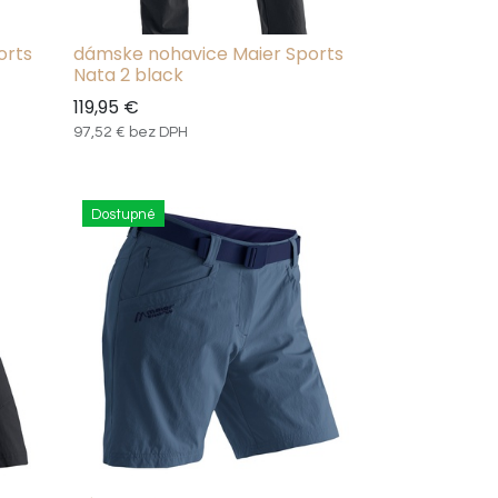
orts
dámske nohavice Maier Sports
Nata 2 black
119,95
€
97,52
€
bez DPH
Dostupné