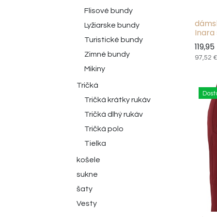
Flisové bundy
dámsk
Lyžiarske bundy
Inara 
Turistické bundy
119,95
Zimné bundy
97,52
Mikiny
Tričká
Dost
Tričká krátky rukáv
Tričká dlhý rukáv
Tričká polo
Tielka
košele
sukne
šaty
Vesty