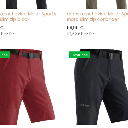
e nohavice Maier Sports
dámske nohavice Maier Sp
slim zip black
Inara slim zip coriander
€
119,95
€
€
bez DPH
97,52
€
bez DPH
upné
Dostupné