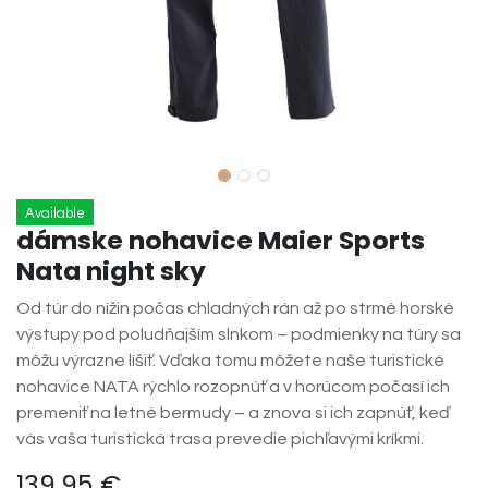
Available
dámske nohavice Maier Sports
Nata night sky
Od túr do nížin počas chladných rán až po strmé horské
výstupy pod poludňajším slnkom – podmienky na túry sa
môžu výrazne líšiť. Vďaka tomu môžete naše turistické
nohavice NATA rýchlo rozopnúť a v horúcom počasí ich
premeniť na letné bermudy – a znova si ich zapnúť, keď
vás vaša turistická trasa prevedie pichľavými kríkmi.
139,95
€