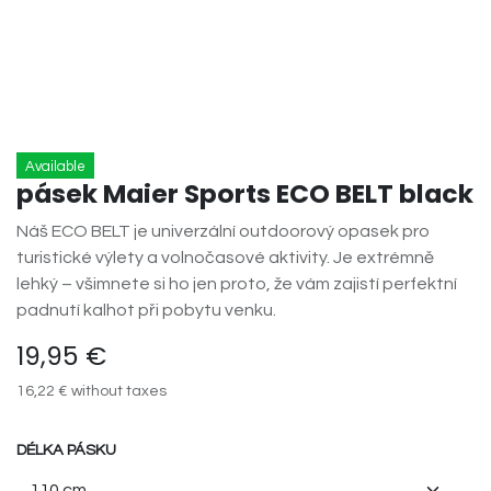
Available
pásek Maier Sports ECO BELT black
Náš ECO BELT je univerzální outdoorový opasek pro
turistické výlety a volnočasové aktivity. Je extrémně
lehký – všimnete si ho jen proto, že vám zajistí perfektní
padnutí kalhot při pobytu venku.
19,95
€
16,22
€
without taxes
DÉLKA PÁSKU