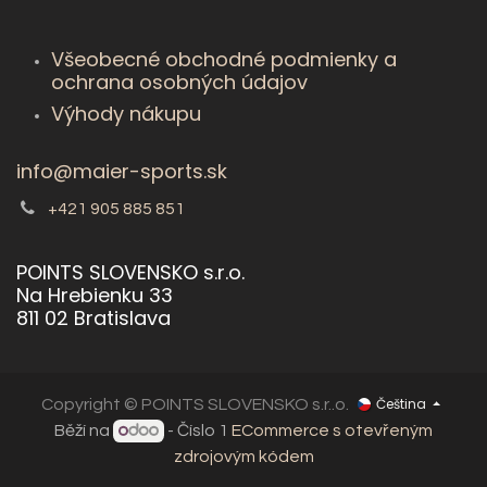
Všeobecné obchodné podmienky a
ochrana osobných údajov
Výhody nákupu
info@maier-sports.sk
+421 905 885 851
POINTS SLOVENSKO s.r.o.
Na Hrebienku 33
811 02 Bratislava
Čeština
Copyright © POINTS SLOVENSKO s.r..o.
Běží na
- Číslo 1
ECommerce s otevřeným
zdrojovým kódem